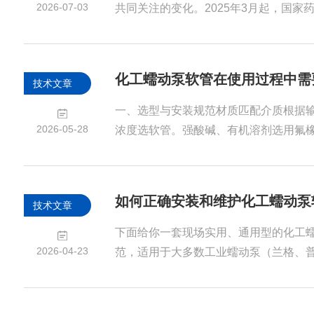
挤压阶段，软管被压扁闭合，管内流体
2026-07-03
共同关注的变化。2025年3月起，国家
体；当滚轮随转子转动...
质量管理规范（GMP）无菌药品附录》
提出了更加系统、更加严格的要求；与此
发布的《Annex1WhitePaper》，则
技术文章
念转化为可执行的工程实践，为全球无
考。很多企业第一时间关注的是：法规
一、选型与安装规范材质匹配介质根据
哪些验证？哪些文件需要重新编制？这些当
2026-05-28
浓度选软管。强酸碱、有机溶剂选用氟橡
溶液、弱腐蚀介质可用硅胶、三元乙丙
溶胀、溶解、硬化、析出。同时核对耐
降低承压能力。规格与泵头适配严格按
如何正确安装和维护化工蠕动泵
技术文章
壁厚、长度的软管，不得混用非标尺寸
品规定最小值，过度弯折会造成内壁塌
下面给你一套现场实用、通用型的化工蠕
损。安装时保证软管平直放入泵头卡槽
2026-04-23
范，适用于大多数工业蠕动泵（兰格、
端接口对齐，避...
等），重点是不漏液、不压扁、寿命长
软管型号匹配内径、壁厚必须与泵头滚轮
质：普通水/中性液体：Norprene、硅