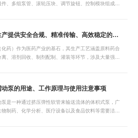
被纳入与药包材同等严格的管理范畴。新版附...
组件、多组泵管、滚轮压块、调节旋钮、控制模块组成；
一驱动器搭载2/4/6/8/12路独立或同步泵管通道，每通
控流/启停，共用电机或分驱电机。驱动单元：提供转速、
计量、定时、程序循环功能；多通道泵头：一组滚轮挤压
为化药生产提供安全合规、精准传输、高效稳定的流体过程管理方案
，通道数量决定同步输送路数；蠕动泵管（耗材核心）：
胶、Tygon等，管径直接决定流量；调节机构：压管松
（化药）作为医药产业的基石，其生产工艺涵盖原料药合
丝，控制软管压缩量，影响流量精度与寿命；管路配套：
分离、溶剂回收、制剂配制、灌装等环节，涉及大量强酸
机溶剂、高粘度辅料。面对日益严格的安全生产法规与质
评价要求，普瑞流体如何以安全合规、精准输送、高效稳
过程管理解决方案，赋能化药生产全流程可控。注：化药
蠕动泵的用途、工作原理与使用注意事项
因类型不同而异，本图涵盖从原料药合成到制剂成品的典
用场景反应物滴加、溶剂输送、结晶母液转移、酸碱调节
动泵是一种通过挤压弹性软管来输送流体的体积式泵，广
挑战◾泵体与管路不耐腐蚀，导致泄漏、污染，甚至引发
生物制药、化学分析、医疗设备以及食品饮料等需要洁
有机...
切力液体输送的领域。与传统离心泵或齿轮泵不同，蠕动
仅与软管内壁接触，避免了泵体金属部件对样品的污染。
度”主要体现在流量控制的重复性和稳定性方面，配合步进