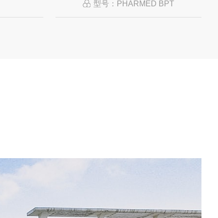
型号：PHARMED BPT