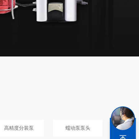
高精度分装泵
蠕动泵泵头