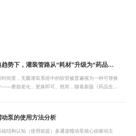
新版药典趋势下，灌装管路从“耗材”升级为“药品接触系统”
段时间里，无菌灌装系统中的软管被普遍视为一种可替换
件——磨损老化，更换即可。然而，随着新版《药品生产
规范（GMP）无菌药品附录》，还是国际监管机构持续强
控制策略（CCS）理念，都在传递一个明确的信号：所有
接接触的材料，不仅是工艺耗材，而必须被视为药品质量
蠕动泵的使用方法分析
成部分，是整个无菌灌装系统中不可忽视的"药品接触系
uctContactSystem）"。管路、阀门、密封件、灌装针、
基础结构认知（使用前提）多通道蠕动泵核心由驱动主