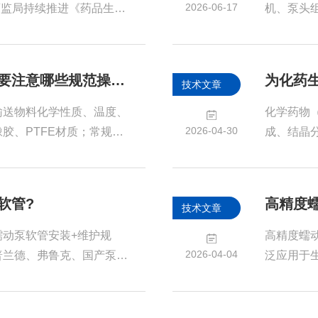
被正向推送，形成定向流
软管，均已
2026-06-17
药监局持续推进《药品生产
机、泵头
的修订，对无菌生产全过程
多通道即同
同时，国际行业组织ISPE
道可单独
进一步将新版欧盟Annex1的理
正反转、
化工蠕动泵软管在使用过程中需要注意哪些规范操作?
技术文章
菌制造提供了新的实施参
多路软管
新增了哪些条款？需要补充
硅胶、氟橡
输送物料化学性质、温度、
化学药物
然重要，...
紧调节螺
2026-04-30
胶、PTFE材质；常规水
成、结晶
进...
橡胶；严禁软管与物料发生
强碱、有
温范围，超温会加速老化、
量一致性
照泵头型号选用对应内径、
定的流体
软管?
高精度
技术文章
。软管弯曲半径不得小于产
生产工艺
陷、流量不稳、局部快速磨
型流程应
动泵软管安装+维护规
高精度蠕
，无扭转、无挤压错位，两
等。流体
2026-04-04
普兰德、弗鲁克、国产泵头
泛应用于
安全事故。◾
、不堵转。一、安装前确认
净、低剪
/压块尺寸一致材质适配介
泵的流体
胶、PVC有机溶剂/酸碱：氟
其“高精