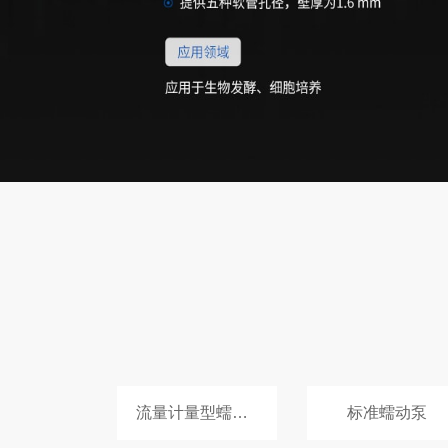
流量计量型蠕动泵
标准蠕动泵