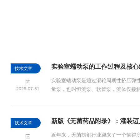
实验室蠕动泵的工作过程及核心
技术文章
实验室蠕动泵是通过滚轮周期性挤压弹
2026-07-31
量泵，也叫恒流泵、软管泵，流体仅接
染，适配各类实验室高精度流体输送场
俗概括为机械蠕动挤压原理，模拟人工
程，依靠弹性软管的形变与复位实现流
新版《无菌药品附录》：灌装迈
技术文章
定且无机械接触污染。具体工作过程为
匀速旋转，转子上的滚轮依次连续挤压
近年来，无菌制剂行业迎来了一个值得