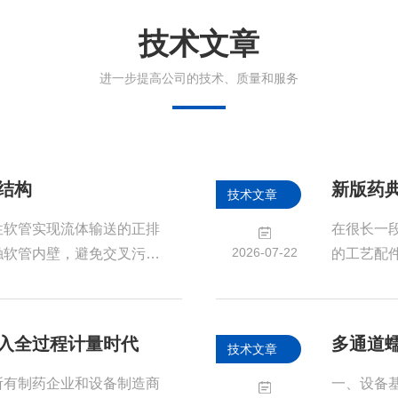
技术文章
进一步提高公司的技术、质量和服务
结构
技术文章
性软管实现流体输送的正排
在很长一
2026-07-22
触软管内壁，避免交叉污
的工艺配
景。蠕动泵的工作原理可通
质量管理
手指挤压软管输送液体的过
调的污染
体的连续输送，整体运行稳
与药液直
入全过程计量时代
多通道
技术文章
：设备驱动器带动泵头转子
体系的组
内置的弹性输送软管。滚轮
统（Prod
所有制药企业和设备制造商
一、设备