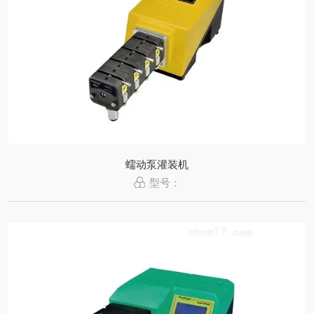
蠕动泵灌装机
型号：