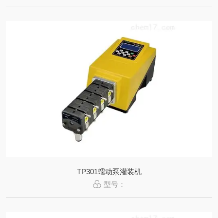
TP301蠕动泵灌装机
型号：