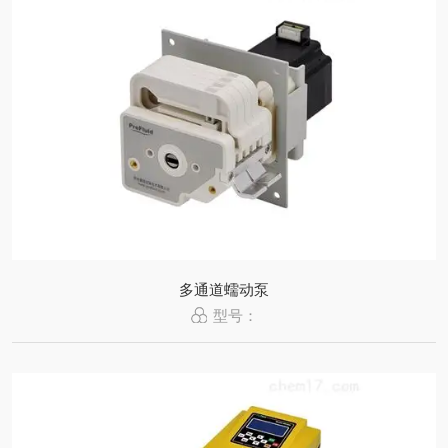
多通道蠕动泵
型号：