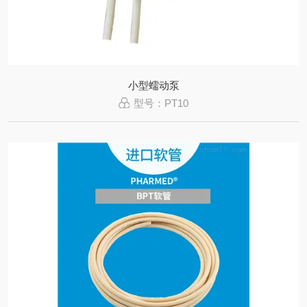
小型蠕动泵
型号：PT10