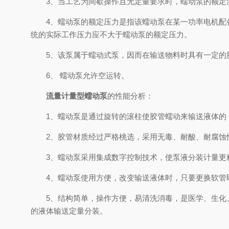
3、当工艺为间歇操作且无定量要求时，蠕动泵的额定流
4、蠕动泵的额定压力是指该蠕动泵在某一功率电机配备
统的实际工作压力应不大于蠕动泵的额定压力。
5、该泵属于蠕动式泵，因而在输送物料时具有一定的
6、 蠕动泵允许空运转。
流量计量型蠕动泵
的性能分析：
1、蠕动泵是通过旋转的滚柱使胶管蠕动来输送液体的，
2、胶管材质经过严格桃选，采用无毒、耐酸、耐腐蚀性
3、蠕动泵采用集成数字控制技术，使泵液分装计量更精
4、蠕动泵使用方便，改变输送液体时，只要更换软管即
5、结构简单，操作方便，易清洗消毒，是医学、生化、
的液体输送定量分装。