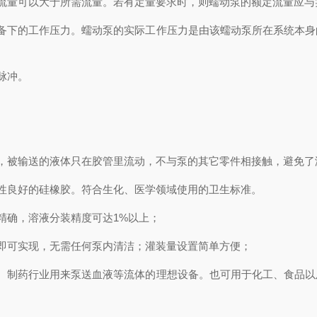
量可以大于所需流量。若有定量要求时，则蠕动泵的额定流量应与
下的工作压力。蠕动泵的实际工作压力是由该蠕动泵所在系统本身
脉冲。
被输送的液体只在胶管里流动，不与泵的其它零件相接触，避免了
良好的硅橡胶。符合生化、医学领域使用的卫生标准。
确，溶液分装精度可达1%以上；
可实现，无需任何泵内清洁；灌装量设置简单方便；
制药行业用来泵送血液等流体的理想设备。也可用于化工、食品以