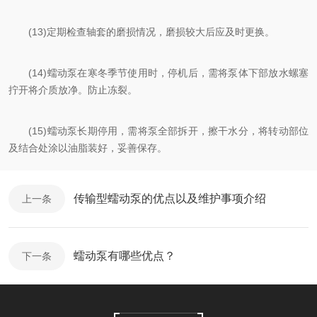
(13)定期检查轴套的磨损情况，磨损较大后应及时更换。
(14)蠕动泵在寒冬季节使用时，停机后，需将泵体下部放水螺塞
拧开将介质放净。防止冻裂。
(15)蠕动泵长期停用，需将泵全部拆开，擦干水分，将转动部位
及结合处涂以油脂装好，妥善保存。
传输型蠕动泵的优点以及维护事项介绍
上一条
蠕动泵有哪些优点？
下一条