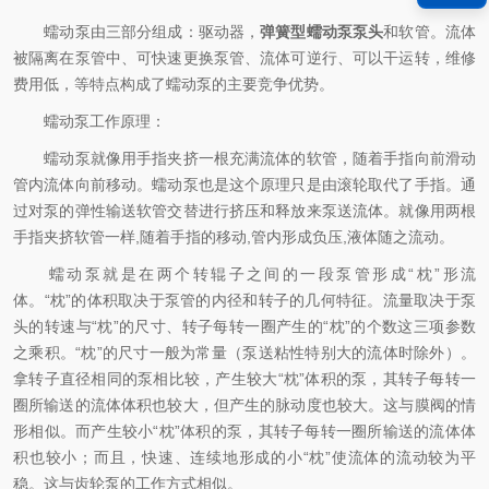
蠕动泵由三部分组成：驱动器，
弹簧型蠕动泵泵头
和软管。流体
被隔离在泵管中、可快速更换泵管、流体可逆行、可以干运转，维修
费用低，等特点构成了蠕动泵的主要竞争优势。
蠕动泵工作原理：
蠕动泵就像用手指夹挤一根充满流体的软管，随着手指向前滑动
管内流体向前移动。蠕动泵也是这个原理只是由滚轮取代了手指。通
过对泵的弹性输送软管交替进行挤压和释放来泵送流体。就像用两根
手指夹挤软管一样,随着手指的移动,管内形成负压,液体随之流动。
蠕动泵就是在两个转辊子之间的一段泵管形成“枕”形流
体。“枕”的体积取决于泵管的内径和转子的几何特征。流量取决于泵
头的转速与“枕”的尺寸、转子每转一圈产生的“枕”的个数这三项参数
之乘积。“枕”的尺寸一般为常量（泵送粘性特别大的流体时除外）。
拿转子直径相同的泵相比较，产生较大“枕”体积的泵，其转子每转一
圈所输送的流体体积也较大，但产生的脉动度也较大。这与膜阀的情
形相似。而产生较小“枕”体积的泵，其转子每转一圈所输送的流体体
积也较小；而且，快速、连续地形成的小“枕”使流体的流动较为平
稳。这与齿轮泵的工作方式相似。