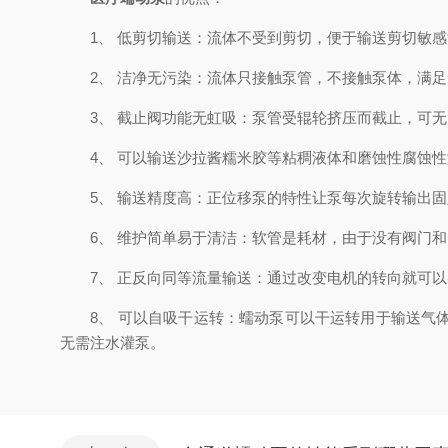
1、 低剪切输送：流体不受到剪切，便于输送剪切敏感
2、 洁净无污染：流体只接触泵管，不接触泵体，满足
3、 截止阀功能无虹吸：泵管受辊轮挤压而截止，可无
4、 可以输送沙拉酱糯米胶等粘稠液体和磨蚀性腐蚀性
5、 输送精度高：正位移泵的特性让泵每次旋转输出固
6、 维护简单易于清洁：软管是耗材，由于没有阀门和
7、 正反向同等流量输送：通过改变电机的转向就可以
8、 可以自吸干运转：蠕动泵可以干运转用于输送气体
无需注水灌泵。