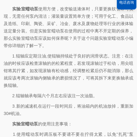
电话咨询
实验室蠕动泵
使用方便，改变输送液体时，只要更换软管即可实
现，无需任何泵内清洁；灌装量设置简单方便；可用于化工、食品以
及造纸、印刷、陶瓷、采矿、冶金、废水及废物处理等行业的液体输
送定量分装。但是实验室蠕动泵在使用的过程中离不开定期的保养，
那么实验室蠕动泵应该如何保养呢？关于这个问题实验室蠕动泵小编
带你详细的了解一下。
1.辊轴应定期注油,使辊轴持续处于良好的润滑状态。注意：在注
油的时候应该检查滚轴的的松紧程度，若发现滚轴过于松动，用尖咀
钳将其拧紧，如发现滚轴有松动感，经调整松紧后仍不能消除，那么
就应该考两次滚轴内侧轴承的磨损情况了，可将其拆下来更换轴承或
换辊轴。
2.辊轴轴承每隔六个月左右应该注一次油脂。
3.新的减速机在运行一段时间后，将油箱内的机油放掉，重新加
30#机油。
实验室蠕动泵
的使用注意事项：
1.使用蠕动泵时调压板不要请不要在拧得太紧，以免“扎死”泵