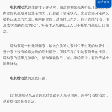
电话咨询
电机蠕动泵
原理是转子转动时，由滚轮和泵壳夹挤压形成的软管
内空腔从生成开始逐渐增大，此腔处于吸液状态。之后这部分液体又
被挤压送至与泵出口相同的空腔，进而排出泵外。转子连续转动，便
形成软管的连续“蠕动”，将液体从泵的低压入口不断地向高压出口输
送。
蠕动泵是一种无泄漏泵，输送介质通过泵时位于封闭的软管中，
整台泵上没有输送介质的密封部分，所以不存在影响泵流量的泄露。
蠕动泵的流量是脉动的，增加滚轮数目，减小滚轮直径，有利于减小
流量脉动。
电机蠕动泵
的注意问题：
(1)检查蠕动泵及管路及结合处有无松动现象。用手转动蠕动泵，
试看蠕动泵是否灵活。