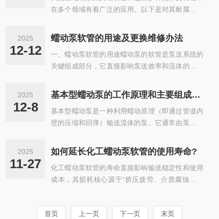
仅在管道内流动，泵体与流体不直接接...
在多个领域有着广泛的应用。以下是对其耐腐蚀和
灌装蠕动泵的用途1.食品和饮料行业：灌装蠕动泵
适应多种流体特性的详细阐述：一、耐腐蚀特性1.
被广泛用于果汁、牛奶、调味品等食品的灌装过程
材料选择泵头材质：大流量蠕动泵的泵头通常采用
中，能够确保液体在灌装过程中的安全与卫生。2.
蠕动泵软管的用途及更换维修办法
2025
耐腐蚀性材料，如聚偏氟乙烯（PVDF）、聚丙烯
制药行业：在制药行业，蠕动泵用于精确输送药
12-12
一、蠕动泵软管的用途蠕动泵的软管是泵送系统的
（PP）等。PVDF具有优异的耐化学腐蚀性，能够
液，特别是在需要高准确度和无交叉污染的情...
关键组成部分，它直接影响泵送效率和流体的安全
抵抗强酸、强碱、有机溶剂等大多数化学物质的侵
性。软管的主要用途如下：1.输送液体：软管是蠕
蚀。PP材质也具有良好的耐化学性，且成本相对较
动泵将液体从一个地方输送到另一个地方的通道。
低，适合在一些对耐腐蚀要求不是极其苛刻但仍需
基本型蠕动泵的工作原理和主要组成部分
2025
它可以输送各种液体，包括清洁液体、化学品、药
抵御常见化学物质腐蚀的场景中使用。管道材质：
12-8
基本型蠕动泵是一种利用蠕动原理（即通过管道内
品、食品、污水等。2.防止污染：软管通常与流体
与流体直接接触的管道部分同样选...
壁的压缩和回弹）输送流体的泵。它通常由泵头、
直接接触，因此必须选择符合卫生标准和无污染要
滚轮或齿轮、管道和驱动系统等主要组成部分构
求的材料，特别是在制药和食品行业中。软管能够
成，广泛应用于需要精准、无污染、无泄漏输送的
防止液体与外界环境接触，保持液体的纯净性。3.
如何延长化工蠕动泵软管的使用寿命?
2025
场合，尤其适用于输送腐蚀性液体、粘稠液体或具
适应性强：蠕动泵的软管可以根据液体的特性进行
11-27
化工蠕动泵软管的寿命直接影响输送稳定性和使用
有颗粒的液体。一、工作原理蠕动泵的工作原理是
选择，如耐高温、耐腐蚀、耐磨损等，...
成本，其损耗核心源于“挤压疲劳、介质腐蚀、温
通过一组压轮或齿轮沿着软管外壁的滑动，将软管
度老化、机械磨损”四大因素。延长寿命的核心逻
压缩并推进液体。每次压轮压过一段软管，液体就
辑是“选对材质+规范使用+科学维护”，具体可按以
被推动，形成流动的现象。由于泵管内的流体仅受
首页
上一页
下一页
末页
下维度落地，兼顾实用性和化工场景适配性：一、
压缩作用，不会与外部环境接触，因此适合用于输