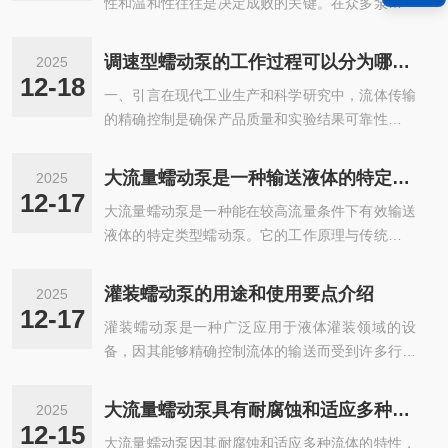
性和温和性往往是决定成败的关键。在众多泵类技
术中，蠕动泵以其独特的无污染、高精度和剪切力
低等优势，在食品饮料、制药、生物技术、化工等
调速型蠕动泵的工作过程可以分为哪些步骤
2025
行业占据了地位。而在这套精密系统中，有一个看
12-18
一、引言在现代工业生产和科学研究中，流体传输
似简单却至关核心的部件——硅胶软管。它不仅是
的精确控制是确保产品质量和实验结果可靠性的关
流体通过的通道，更是蠕动泵实现其所有优点的功
键因素。调速型蠕动泵作为一种高精度、高可靠性
能载体，堪称蠕动泵的“心脏”与“生命线”。本文将
的流体传输设备，凭借其独特的工作原理和性能特
深入探讨蠕动泵硅胶软管的特性、选型要点、应用
大流量蠕动泵是一种输送液体的特定类型的设备
2025
点，已广泛应用于化工、制药、食品、环保、生物
领域及维护策略。一、不解之缘：为何硅胶是蠕动
12-17
大流量蠕动泵是一种能在较高流量条件下有效输送
医学等多个领域。本文将详细介绍它的定义、工作
泵的理想伴侣？要理解硅胶软管的重要性...
液体的特定类型蠕动泵。它的工作原理与传统蠕动
原理、结构组成、技术特点、应用领域以及选型和
泵相似，但经过设计和构造上的优化，使其能够处
维护等方面的知识，帮助读者全面了解这一重要的
理更多的液体，适合那些需要较大流量输送场合的
流体控制设备。二、定义与基本原理2.1定义是一
灌装蠕动泵的用途和使用要点介绍
2025
应用。大流量蠕动泵的特点1.高流量输出：大流量
种通过调节泵头转速来精确控制流体输送量的蠕动
12-17
灌装蠕动泵是一种广泛应用于液体灌装领域的设
蠕动泵通常设计用于输送超过传统蠕动泵流量范围
泵。它采用蠕动原理，通过压缩和释放弹性...
备，因其能够精确控制流体的输送而受到许多行业
的液体，能够提供数升每分钟甚至更高的流量。2.
的青睐。蠕动泵的工作原理是通过一系列的滚轮或
低剪切力：由于其独特的工作机制，大流量蠕动泵
夹具对柔性管道施加压力，从而推动管道内的液体
在输送过程中对流体的剪切力相对较低，这使其非
大流量蠕动泵具有耐腐蚀和适应多种流体的特性
2025
流动。这种泵具备许多优点，如无污染、易清洗、
常适合输送粘稠或易沉淀的液体。3.无污染：液体
12-15
大流量蠕动泵因其耐腐蚀和适应多种流体的特性，
耐腐蚀等，特别适合输送对卫生要求较高的液体。