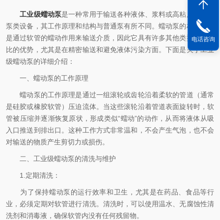
工业级蠕动泵
是一种常用于输送各种液体、浆料或高粘度物质的
泵类设备，其工作原理和结构与普通泵有所不同。蠕动泵的核心特点
是通过软管的蠕动作用来输送介质，因此它具有许多其他类型泵无法
电话咨询
比的优势，尤其是在精密输送和避免液体污染方面。下面是关于工业
级蠕动泵的详细介绍：
一、蠕动泵的工作原理
蠕动泵的工作原理是通过一组滚轮或齿轮沿着柔软的管道（通常
是硅胶或橡胶软管）压迫流体。当这些滚轮沿着管道表面旋转时，软
管被压缩并逐渐恢复原状，形成类似“蠕动”的动作，从而将液体从吸
入口推送到排出口。这种工作方式非常温和，不会产生气泡，也不会
对输送的物质产生剪切力或损伤。
二、工业级蠕动泵的清洗与维护
1.定期清洗：
为了保持蠕动泵的运行效率和卫生，尤其是在药品、食品等行
业，必须定期对软管进行清洗。清洗时，可以使用温水、无腐蚀性清
洗剂和消毒液，确保软管内没有任何残留物。