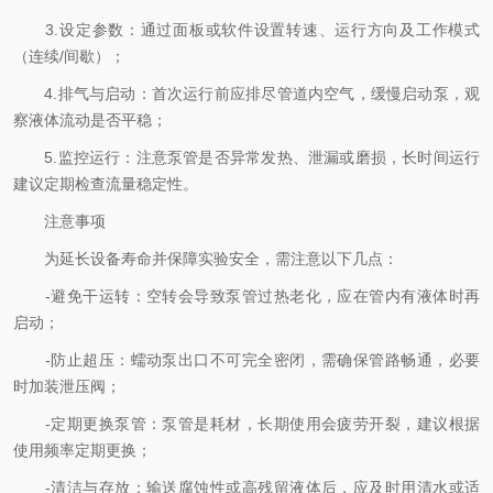
3.设定参数：通过面板或软件设置转速、运行方向及工作模式
（连续/间歇）；
4.排气与启动：首次运行前应排尽管道内空气，缓慢启动泵，观
察液体流动是否平稳；
5.监控运行：注意泵管是否异常发热、泄漏或磨损，长时间运行
建议定期检查流量稳定性。
注意事项
为延长设备寿命并保障实验安全，需注意以下几点：
-避免干运转：空转会导致泵管过热老化，应在管内有液体时再
启动；
-防止超压：蠕动泵出口不可完全密闭，需确保管路畅通，必要
时加装泄压阀；
-定期更换泵管：泵管是耗材，长期使用会疲劳开裂，建议根据
使用频率定期更换；
-清洁与存放：输送腐蚀性或高残留液体后，应及时用清水或适