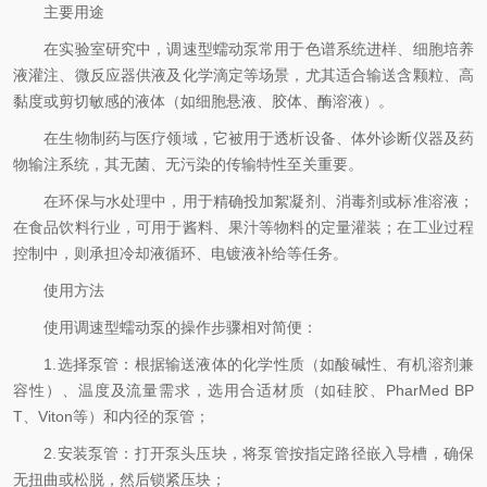
主要用途
在实验室研究中，调速型蠕动泵常用于色谱系统进样、细胞培养
液灌注、微反应器供液及化学滴定等场景，尤其适合输送含颗粒、高
黏度或剪切敏感的液体（如细胞悬液、胶体、酶溶液）。
在生物制药与医疗领域，它被用于透析设备、体外诊断仪器及药
物输注系统，其无菌、无污染的传输特性至关重要。
在环保与水处理中，用于精确投加絮凝剂、消毒剂或标准溶液；
在食品饮料行业，可用于酱料、果汁等物料的定量灌装；在工业过程
控制中，则承担冷却液循环、电镀液补给等任务。
使用方法
使用调速型蠕动泵的操作步骤相对简便：
1.选择泵管：根据输送液体的化学性质（如酸碱性、有机溶剂兼
容性）、温度及流量需求，选用合适材质（如硅胶、PharMed BP
T、Viton等）和内径的泵管；
2.安装泵管：打开泵头压块，将泵管按指定路径嵌入导槽，确保
无扭曲或松脱，然后锁紧压块；