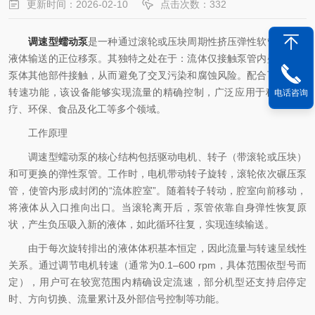
更新时间：2026-02-10
点击次数：332
调速型蠕动泵
是一种通过滚轮或压块周期性挤压弹性软管，实现
液体输送的正位移泵。其独特之处在于：流体仅接触泵管内壁，不与
泵体其他部件接触，从而避免了交叉污染和腐蚀风险。配合可调节的
转速功能，该设备能够实现流量的精确控制，广泛应用于科研、医
电话咨询
疗、环保、食品及化工等多个领域。
工作原理
调速型蠕动泵的核心结构包括驱动电机、转子（带滚轮或压块）
和可更换的弹性泵管。工作时，电机带动转子旋转，滚轮依次碾压泵
管，使管内形成封闭的“流体腔室”。随着转子转动，腔室向前移动，
将液体从入口推向出口。当滚轮离开后，泵管依靠自身弹性恢复原
状，产生负压吸入新的液体，如此循环往复，实现连续输送。
由于每次旋转排出的液体体积基本恒定，因此流量与转速呈线性
关系。通过调节电机转速（通常为0.1–600 rpm，具体范围依型号而
定），用户可在较宽范围内精确设定流速，部分机型还支持启停定
时、方向切换、流量累计及外部信号控制等功能。