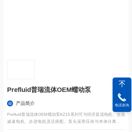
Prefluid普瑞流体OEM蠕动泵
产品简介
电话咨询
Prefluid普瑞流体OEM蠕动泵KZ15系列可与经济直流电机、交流
减速电机、步进电机灵活搭配。泵头采用压块与本体分离的结
构，可快速更换软管，合金材料外壳，表面特殊处理，耐腐蚀。