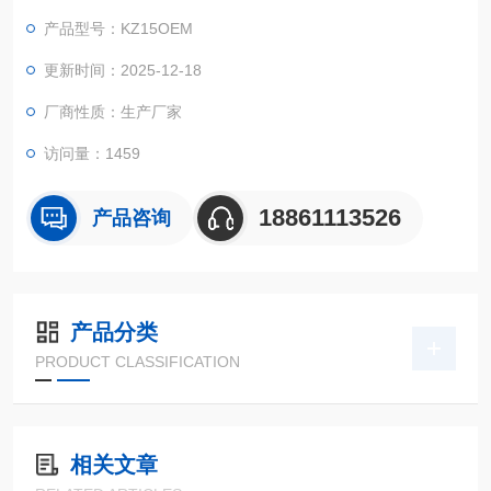
运行可靠稳定。适用于1.6壁厚软管，大可提供1850ml/min左右
产品型号：KZ15OEM
流量。适用于环保监测行业中样品输送，化工反应过程中定量或
持续加料，恶劣工况液体输送等等。
更新时间：2025-12-18
厂商性质：生产厂家
访问量：1459
18861113526
产品咨询
产品分类
PRODUCT CLASSIFICATION
相关文章