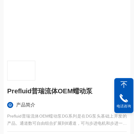
Prefluid普瑞流体OEM蠕动泵
产品简介
电话咨询
Prefluid普瑞流体OEM蠕动泵DG系列是在DG泵头基础上开发的
产品。通道数可自由组合扩展到8通道，可与步进电机和步进一体
机灵活搭配。DG泵头为小流量多通道流体输送而设计，可快速更