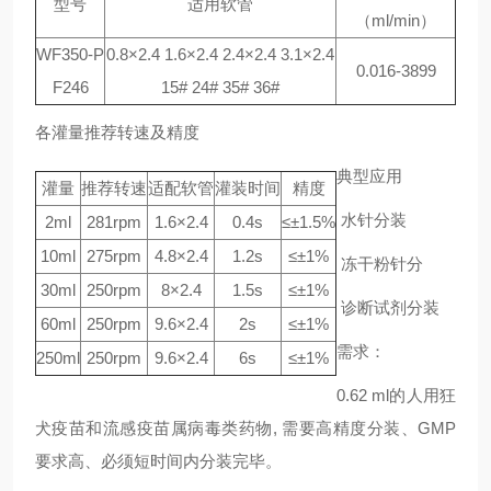
型号
适用软管
（ml/min）
WF350-P
0.8×2.4 1.6×2.4 2.4×2.4 3.1×2.4
0.016-3899
F246
15# 24# 35# 36#
各灌量推荐转速及精度
典型应用
灌量
推荐转速
适配软管
灌装时间
精度
水针分装
2ml
281rpm
1.6×2.4
0.4s
≤±1.5%
10ml
275rpm
4.8×2.4
1.2s
≤±1%
冻干粉针分
30ml
250rpm
8×2.4
1.5s
≤±1%
诊
断试剂分装
60ml
250rpm
9.6×2.4
2s
≤±1%
需求：
250ml
250rpm
9.6×2.4
6s
≤±1%
0.62 ml的人用狂
犬疫苗和流感疫苗属病毒类药物, 需要高精度分装、GMP
要求高、必须短时间内分装完毕。