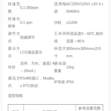
转速范
适用电
AC220V/110V( ±10％)
0.1-350rpm
围
源
50/60Hz
转速分
0.1 rpm
功耗
≤115W
辨率
调节方
工作环
环境温度0～50℃,相对
按键调节
式
境
湿度＜80％
显示方
外型尺
300mmx300mmx215
LCD液晶显示
示
寸
mm
启停、方向、速度( 4
驱动器
外控
11kg
～20mA )
重量
通讯方
RS485接口，Modbu
IP等级
IP54
式
s RTU协议
选型指南
参考流量范围