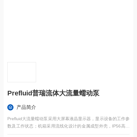
Prefluid普瑞流体大流量蠕动泵
产品简介
Prefluid大流量蠕动泵采用大屏幕液晶显示器，显示设备的工作参
数及工作状态；机箱采用流线化设计的金属成型外壳，IP56高防
护等级；机壳表面采用进口烤漆处理，美观大方，利于清洁且防