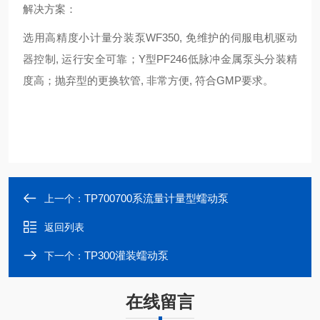
解决方案：
选用高精度小计量分装泵WF350, 免维护的伺服电机驱动
器控制, 运行安全可靠；Y型PF246低脉冲金属泵头分装精
度高；抛弃型的更换软管, 非常方便, 符合GMP要求。
TP700700系流量计量型蠕动泵
上一个：
返回列表
TP300灌装蠕动泵
下一个：
在线留言