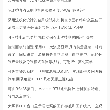
泵头先分后合,实现低脉冲高精度的流量
免维护直流无刷电机伺服驱动,闭环控制,静音运行
采用流线化设计的金属成型外壳,机壳表面有特殊涂层,便于
清洁且防腐,采用密封套件,适用于恶劣工况环境
具有掉电记忆功能,能自动保存上次掉电时的运行参数
控制面板前侧置,采用LCD大液晶显示,具有装量设定、时间
设定、回吸设置、装量校验自动调整、自动排空、记忆分
装产量以及分装模式存储等功能、可选择中英文菜单
可设置缓起动防止飞溅或泡沫现象,也可实现即停及回吸防
滴落,回吸角度0~360°,具有无瓶止灌功能
可由RS485接口、Modbus RTU通讯协议控制泵的转速、
转向及启停等。
大屏幕LCD窗口显示蠕动泵的工作参数和工作状态，直观