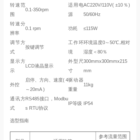
转速范
适用电
AC220V/110V( ±10％)
0.1-350rpm
围
源
50/60Hz
转速分
0.1 rpm
功耗
≤115W
辨率
调节方
工作环
环境温度0～50℃,相对
按键调节
式
境
湿度＜80％
显示方
外型尺
300mmx300mmx215
LCD液晶显示
示
寸
mm
启停、方向、速度( 4
驱动器
外控
11kg
～20mA )
重量
通讯方
RS485接口，Modbu
IP等级
IP54
式
s RTU协议
选型指南
参考流量范围