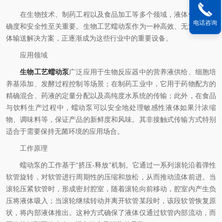
在生物技术、制药工程以及食品加工等多个领域，液体传输的精
电话咨询
确度和安全性至关重要。生物工艺蠕动泵作为一种高效、无污染的流
体输送解决方案，正逐渐成为这些行业中的重要设备。
应用领域
生物工艺蠕动泵
广泛应用于生物反应器中的营养液供给、细胞培
养基添加、发酵过程控制等场景；在制药工业中，它用于药物配方的
精确混合、药液的定量分配以及高纯度水系统的传输；此外，在食品
与饮料生产过程中，蠕动泵可以安全地处理敏感性液体如果汁浓缩
物、调味料等，保证产品的新鲜度和风味。其非接触式传输方式特别
适合于需要保持无菌环境的应用场合。
工作原理
蠕动泵的工作基于“挤压-释放”机制。它通过一系列滚轮沿着弹性
软管旋转，对软管进行周期性的压缩和放松，从而推动流体前进。当
滚轮压紧软管时，形成密封腔室，随着滚轮向前移动，腔室内产生负
压将液体吸入；当滚轮继续转动并离开软管某段时，该段软管恢复原
状，将内部液体推出。这种方式确保了液体仅通过软管内部流动，而